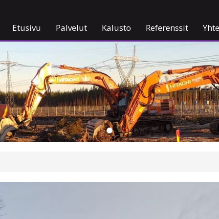
Etusivu
Palvelut
Kalusto
Referenssit
Yhte